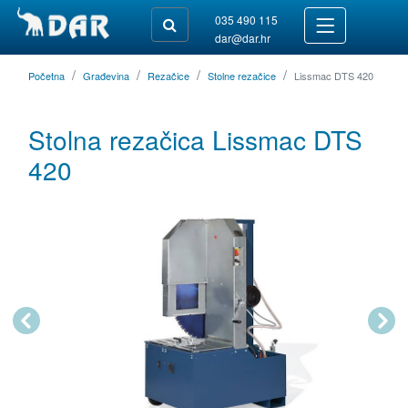
035 490 115
dar@dar.hr
Početna
Građevina
Rezačice
Stolne rezačice
Lissmac DTS 420
Stolna rezačica Lissmac DTS
420
Previous
Next