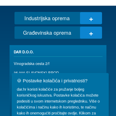
+
Industrijska oprema
+
Građevinska oprema
DAR D.O.O.
Vinogradska cesta 2/f
35 000 SLAVONSKI BROD
🍪 Postavke kolačića i privatnosti?
035/ 490-115
dar@dar.hr
dar.hr koristi kolačiće za pružanje boljeg
RADNO VRIJEME:
korisničkog iskustva. Postavke kolačića možete
podesiti u svom internetskom pregledniku. Više o
Komercijala: PON-PET 07-15h
kolačićima i načinu kako ih koristimo, te načinu
Servis: PON-PET 07-15h
kako ih onemogućiti pročitajte ovdje. Klikom za