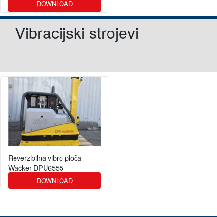
DOWNLOAD
Vibracijski strojevi
Reverzibilna vibro ploča
Wacker DPU6555
DOWNLOAD