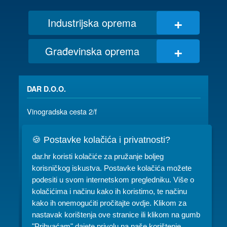
+
Industrijska oprema
+
Građevinska oprema
DAR D.O.O.
Vinogradska cesta 2/f
35 000 SLAVONSKI BROD
🍪 Postavke kolačića i privatnosti?
035/ 490-115
dar@dar.hr
dar.hr koristi kolačiće za pružanje boljeg
RADNO VRIJEME:
korisničkog iskustva. Postavke kolačića možete
podesiti u svom internetskom pregledniku. Više o
Komercijala: PON-PET 07-15h
kolačićima i načinu kako ih koristimo, te načinu
kako ih onemogućiti pročitajte ovdje. Klikom za
Servis: PON-PET 07-15h
nastavak korištenja ove stranice ili klikom na gumb
Najam: PON-PET 07-15h, SUB 08-10h
"Prihvaćam" dajete privolu na naše korištenje