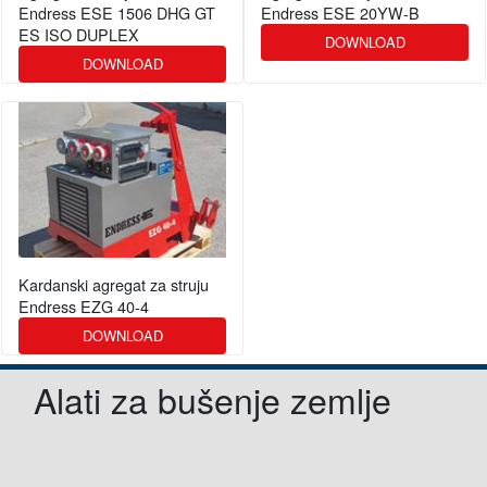
Endress ESE 1506 DHG GT
Endress ESE 20YW-B
ES ISO DUPLEX
DOWNLOAD
DOWNLOAD
Kardanski agregat za struju
Endress EZG 40-4
DOWNLOAD
Alati za bušenje zemlje