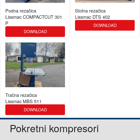
Podna rezačica
Stolna rezačica
Lissmac COMPACTCUT 301
Lissmac DTS 402
P
DOWNLOAD
DOWNLOAD
Tračna rezačica
Lissmac MBS 511
DOWNLOAD
Pokretni kompresori