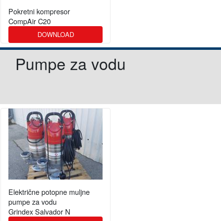
Pokretni kompresor
CompAir C20
DOWNLOAD
Pumpe za vodu
Električne potopne muljne
pumpe za vodu
Grindex Salvador N