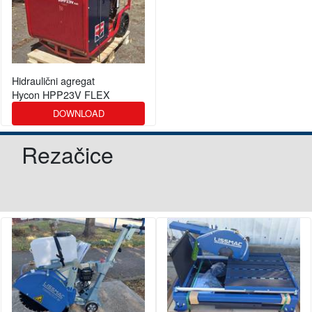
Hidraulični agregat
Hycon HPP23V FLEX
DOWNLOAD
Rezačice