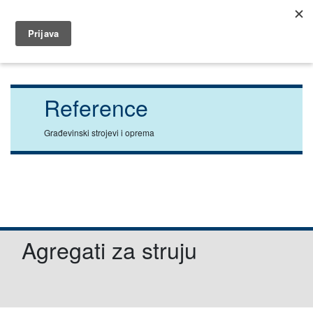
035 491 566
dar@dar.hr
Početna
Građevina
Reference
Reference
Građevinski strojevi i oprema
Agregati za struju