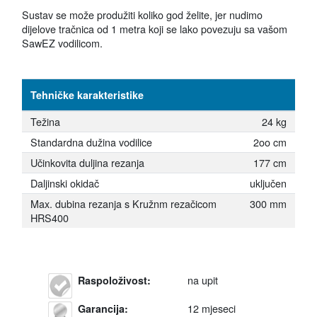
Sustav se može produžiti koliko god želite, jer nudimo
dijelove tračnica od 1 metra koji se lako povezuju sa vašom
SawEZ vodilicom.
Tehničke karakteristike
Težina
24 kg
Standardna dužina vodilice
2oo cm
Učinkovita duljina rezanja
177 cm
Daljinski okidač
uključen
Max. dubina rezanja s Kružnm rezačicom
300 mm
HRS400
na upit
Raspoloživost
:
12 mjeseci
Garancija
: