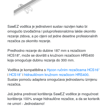
SawEZ vodilica je jedinstveni sustav razvijen kako bi
omogućio izvođačima i poluprofesionalcima lakše okomito
rezanje zidova, a po cijeni od jedne desetine profesionalnih
rezačica za okomito rezanje.
Predhodno rezanje do dubine 187 mm s rezačicom
HCS18", može se dovršiti s kružnom rezačicom HRS400
koja omogućuje dubinu rezanja do 300 mm.
Vodilica je kompatibilna s
Hycon ručnim rezačicama HCS16”
i
HCS18”
i
hidrauličnom kružnom rezačicom HRS400
.
Sustav pomoću adaptera omogućava jednostavnu izmjenu
rezačica.
Još jedna prednost korištenja SawEZ vodilice je mogućnost
korištenja 100% snage hidraulične rezačice, a da se korisnik
ne umori - Jednostavno!