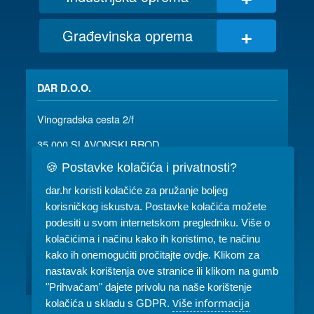
+
Građevinska oprema
DAR D.O.O.
Vinogradska cesta 2/f
35 000 SLAVONSKI BROD
🍪 Postavke kolačića i privatnosti?
035/ 490-115
dar@dar.hr
dar.hr koristi kolačiće za pružanje boljeg
RADNO VRIJEME:
korisničkog iskustva. Postavke kolačića možete
Komercijala: PON-PET 07-15h
podesiti u svom internetskom pregledniku. Više o
kolačićima i načinu kako ih koristimo, te načinu
Servis: PON-PET 07-15h
kako ih onemogućiti pročitajte ovdje. Klikom za
nastavak korištenja ove stranice ili klikom na gumb
Najam: PON-PET 07-15h, SUB 08-10h
"Prihvaćam" dajete privolu na naše korištenje
Više informacija
kolačića u skladu s GDPR.