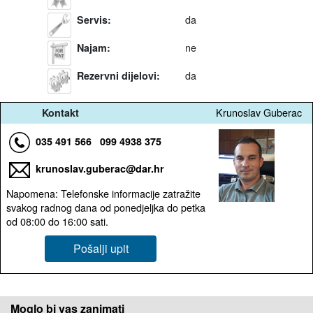
da
Servis
:
ne
Najam
:
da
Rezervni dijelovi
:
Krunoslav Guberac
Kontakt
035 491 566
099 4938 375
krunoslav.guberac@dar.hr
Napomena: Telefonske informacije zatražite
svakog radnog dana od ponedjeljka do petka
od 08:00 do 16:00 sati.
Pošalji upit
Moglo bi vas zanimati