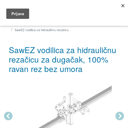
035 491 566
dar@dar.hr
Početna
Građevina
Rezačice
Hidraulične rezačice
SawEZ vodilica za hidrauličnu rezačicu
SawEZ vodilica za hidrauličnu
rezačicu za dugačak, 100%
ravan rez bez umora
Previous
Next