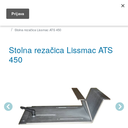
035 491 566
dar@dar.hr
Početna
Građevina
Rezačice
Stolne rezačice
Stolna rezačica Lissmac ATS 450
Stolna rezačica Lissmac ATS
450
Previous
Next