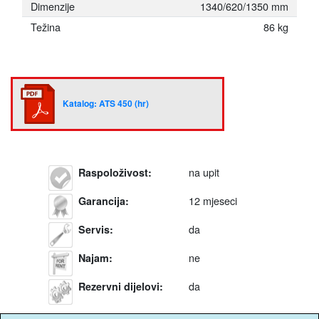
Dimenzije
1340/620/1350 mm
Težina
86 kg
Katalog: ATS 450 (hr)
na upit
Raspoloživost
:
12 mjeseci
Garancija
:
da
Servis
:
ne
Najam
:
da
Rezervni dijelovi
: