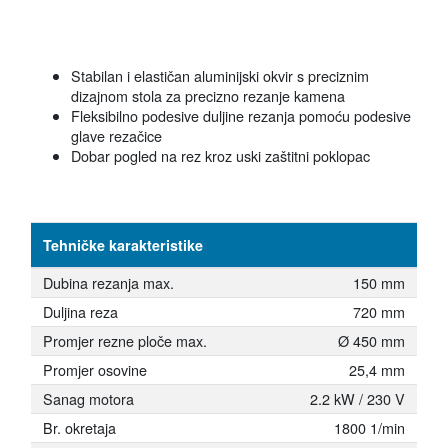
Stabilan i elastičan aluminijski okvir s preciznim
dizajnom stola za precizno rezanje kamena
Fleksibilno podesive duljine rezanja pomoću podesive
glave rezačice
Dobar pogled na rez kroz uski zaštitni poklopac
Tehničke karakteristike
Dubina rezanja max.
150 mm
Duljina reza
720 mm
Promjer rezne ploče max.
Ø 450 mm
Promjer osovine
25,4 mm
Sanag motora
2.2 kW / 230 V
Br. okretaja
1800 1/min