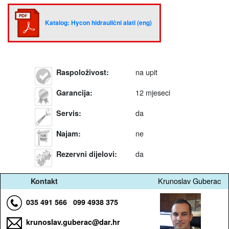
Katalog: Hycon hidraulični alati (eng)
na upit
Raspoloživost
:
12 mjeseci
Garancija
:
da
Servis
:
ne
Najam
:
da
Rezervni dijelovi
:
Krunoslav Guberac
Kontakt
035 491 566
099 4938 375
krunoslav.guberac@dar.hr