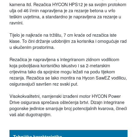
kamena itd. Rezačica HYCON HPS12 je sa svojim protokom
ulja od 46 l/min napravljena je za rezanje betona u vrlo
teškim uvjetima, a standardno je napravljena za rezanje u
ravnini.
Tijelo je najkraće na tržištu, 7 cm kraće od rezačica iste
klase. To čini držanje udobnijim za korisnika i omogućuje rad
u skučenim prostorima.
Rezačica je napravljena s integriranom zidnom vodilicom
koja poboljšava korisničko iskustvo i sa 2-metarskim
crijevima tako da spojnice mogu ležati na podu tijekom
rezanja. Rezačica se lako montira na Hycon SawEZ vodilicu,
osiguravajući savršen rez svaki put.
Visokokvalitetni, namjenski izrađeni motor HYCON Power
Drive osigurava sprečava oštećenja brtvi. Dizajn integrirane
pogonske jedinice smanjuje broj potencijalnih kvarova, čineći
vaš alat dugotrajnijim.
Tehničke karakteristike