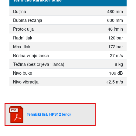
Duljina
480 mm
Dubina rezanja
630 mm
Protok ulja
46 l/min
Radni tlak
120 bar
Max. tlak
172 bar
Brzina vrtnje lanca
27 m/s
Težina (bez crijeva i lanca)
8 kg
Nivo buke
109 dB
Nivo vibracija
<2.5 m/s
Tehnički list: HPS12 (eng)