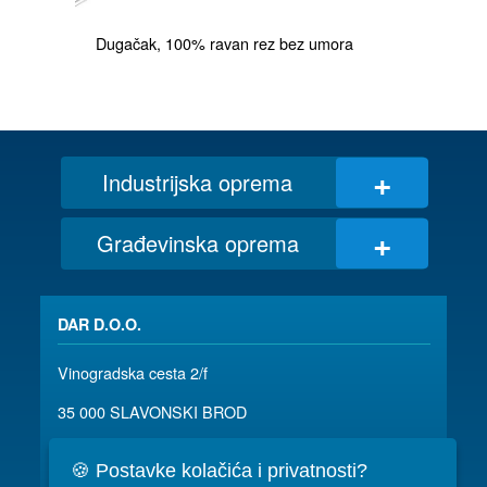
Dugačak, 100% ravan rez bez umora
+
Industrijska oprema
+
Građevinska oprema
DAR D.O.O.
Vinogradska cesta 2/f
35 000 SLAVONSKI BROD
035/ 490-115
dar@dar.hr
🍪 Postavke kolačića i privatnosti?