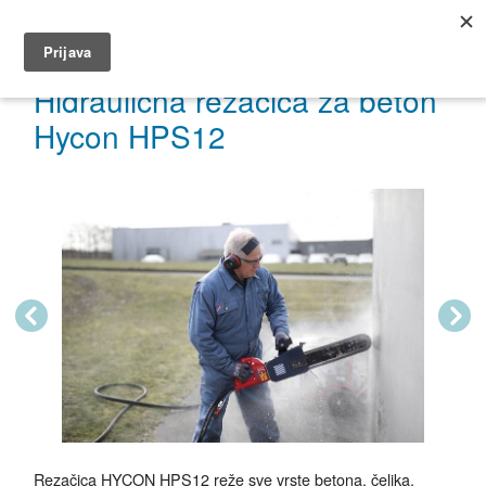
035 491 566
dar@dar.hr
Hidraulična rezačica za beton
Hycon HPS12
Previous
Next
Rezačica HYCON HPS12 reže sve vrste betona, čelika,