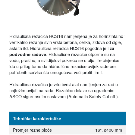
Hidraulična rezačica HCS16 namijenjena je za horinzintalno i
vertikalno rezanje svih vrsta betona, čelika, zidova od cigle,
asfalta itd. Hidraulična rezačica HCS16 pogodna je i
za
. Hidraulične rezačice otporne su na
podvodne radove
vodu, prašinu, a svi dijelovi pokreću se u ulju. Te činjenice
idu u prilog tome da hidraulične rezačice uvijek rade bez
potrebnih servisa što omogućava veći profit firmi.
Hidraulična rezačica je vrlo čvrst alat namijenjen za rad u
najtežim uvijetima rada. Rezačice dolaze sa ugrađenim
ASCO sigurnosnim sustavom (Automatic Safety Cut off ).
Tehničke karakteristike
Promjer rezne ploče
16", ø400 mm