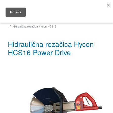
035 491 566
dar@dar.hr
Početna
Građevina
Rezačice
Hidraulične rezačice
Hidraulična rezačica Hycon HCS16
Hidraulična rezačica Hycon
HCS16 Power Drive