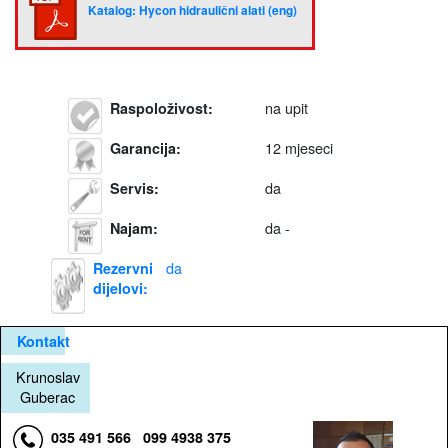
Katalog: Hycon hidraulični alati (eng)
na upit
Raspoloživost
:
12 mjeseci
Garancija
:
da
Servis
:
da -
Najam
:
da
Rezervni
dijelovi
:
Kontakt
Krunoslav
Guberac
035 491 566
099 4938 375