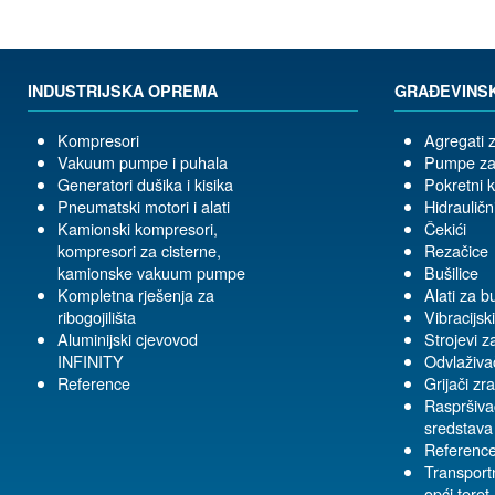
INDUSTRIJSKA OPREMA
GRAĐEVINS
Kompresori
Agregati z
Vakuum pumpe i puhala
Pumpe za
Generatori dušika i kisika
Pokretni 
Pneumatski motori i alati
Hidrauličn
Kamionski kompresori,
Čekići
kompresori za cisterne,
Rezačice
kamionske vakuum pumpe
Bušilice
Kompletna rješenja za
Alati za b
ribogojilišta
Vibracijski
Aluminijski cjevovod
Strojevi z
INFINITY
Odvlaživa
Reference
Grijači zr
Raspršivač
sredstava
Referenc
Transportn
opći teret