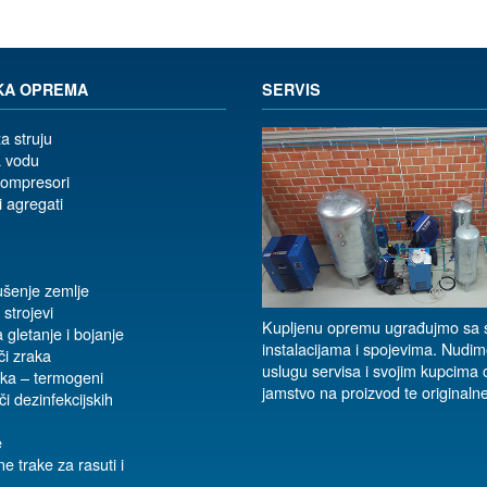
KA OPREMA
SERVIS
a struju
 vodu
kompresori
i agregati
ušenje zemlje
 strojevi
Kupljenu opremu ugrađujmo sa s
a gletanje i bojanje
instalacijama i spojevima. Nudim
či zraka
uslugu servisa i svojim kupcima
aka – termogeni
jamstvo na proizvod te originalne
i dezinfekcijskih
e
e trake za rasuti i