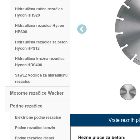
Hidraulična ručna rezačica
Hycon HHS20
Hidraulična rezačica Hycon
Previous
HPS08
Hidraulična rezačica za beton
Hycon HPS12
Hidraulična kružna rezačica
Hycon HRS400
SawEZ vodilica za hidrauličnu
rezačicu
Motorne rezačice Wacker
Podne rezačice
Električne podne rezačice
Vrste reznih p
Podne rezačice benzin
Rezne ploče za beton:
Podne rezačice diesel