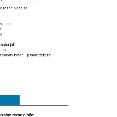
 rezne ploče za:
 kamen
a
c
materijali
eton
armirani beton, lijevano željezo
rzalne rezne ploče: