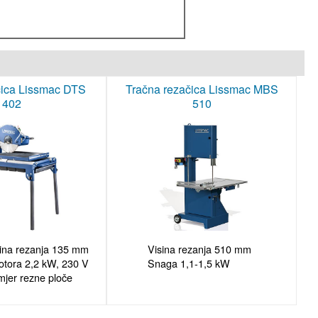
čica Lissmac DTS
Tračna rezačica Lissmac MBS
402
510
ina rezanja 135 mm

Visina rezanja 510 mm

tora 2,2 kW, 230 V

Snaga 1,1-1,5 kW
jer rezne ploče 