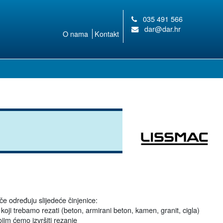
035 491 566
dar@dar.hr
O nama
Kontakt
če određuju slijedeće činjenice:
 koji trebamo rezati (beton, armirani beton, kamen, granit, cigla)
ojim ćemo izvršiti rezanje