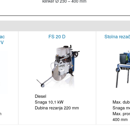
klinker Ø 230 – 400 mm
mac
FS 20 D
Stolna reza
PV
Diesel

Snaga 10,1 kW

Max. dub
Dubina rezanja 220 mm
Snaga mo
m
Max. prom
400 mm