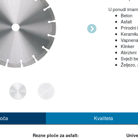
U ponudi imamo
Beton
Asfalt
Prirodni
Next
Keramik
Vapnena
Klinker
Abrzivni 
Svježi b
Željezo, 
loča
Kvaliteta
Rezne ploče za asfalt:
Unive