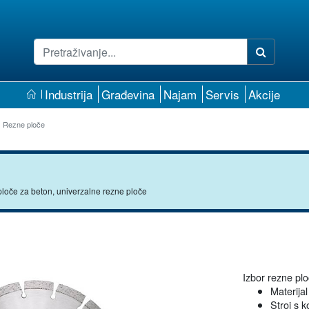
Industrija
Građevina
Najam
Servis
Akcije
Rezne ploče
ploče za beton, univerzalne rezne ploče
Izbor rezne plo
Materijal
Stroj s k