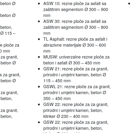
 beton Ø
ASW 10: rezne ploče za asfalt sa
zaštitnim segmentom Ø 300 – 900
 beton Ø
mm
ASW 30: rezne ploče za asfalt sa
beton,
zaštitnim segmentom Ø 300 – 800
e Ø 115 –
mm
TL Asphalt: rezne ploče za asfalt i
e ploče za
abrazivne materijale Ø 300 – 600
450 mm
mm
za granit,
MUSW: univerzalne rezne ploče za
, beton Ø
beton i asfalt Ø 300 – 450 mm
GSW 21: rezne ploče za za granit,
 za granit,
prirodni i umjetni kamen, beton Ø
, beton Ø
115 – 450 mm
GSWL 21: rezne ploče za za granit,
za granit,
prirodni i umjetni kamen, beton Ø
 beton,
350 – 450 mm
GSW 22: rezne ploče za za granit,
za granit,
prirodni i umjetni kamen, beton,
 beton,
klinker Ø 230 – 400 mm
GSW 22: rezne ploče za za granit,
prirodni i umjetni kamen, beton,