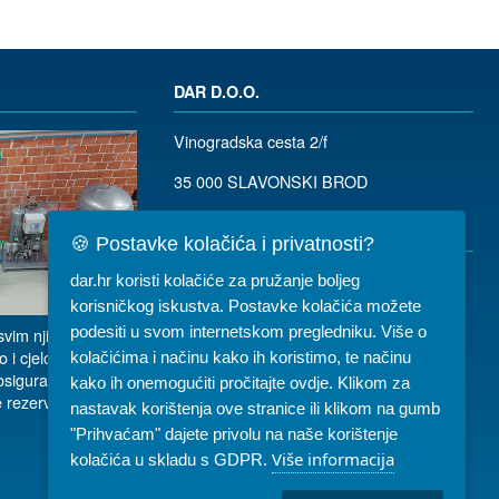
DAR D.O.O.
Vinogradska cesta 2/f
35 000 SLAVONSKI BROD
035/ 490-115
dar@dar.hr
🍪 Postavke kolačića i privatnosti?
RADNO VRIJEME:
dar.hr koristi kolačiće za pružanje boljeg
Komercijala: PON-PET 07-15h
korisničkog iskustva. Postavke kolačića možete
podesiti u svom internetskom pregledniku. Više o
vim njihovim
Servis: PON-PET 07-15h
o i cjelokupnu
kolačićima i načinu kako ih koristimo, te načinu
 osiguravamo
kako ih onemogućiti pročitajte ovdje. Klikom za
Najam: PON-PET 07-15h, SUB 08-10h
 rezervne dijelove.
nastavak korištenja ove stranice ili klikom na gumb
"Prihvaćam" dajete privolu na naše korištenje
Više informacija
kolačića u skladu s GDPR.