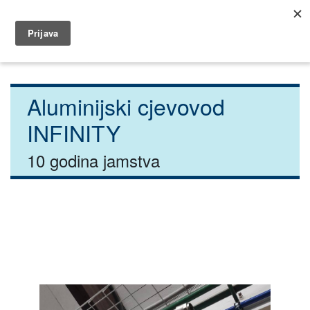
035 404 320
dar@dar.hr
Početna
Industrija
Aluminijski cjevovod Infinity
Aluminijski cjevovod
INFINITY
10 godina jamstva