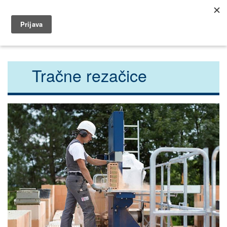
035 491 566
dar@dar.hr
Početna
Građevina
Rezačice
Tračne rezačice
Tračne rezačice