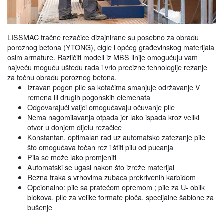
LISSMAC tračne rezačice dizajnirane su posebno za obradu
poroznog betona (YTONG), cigle i općeg građevinskog materijala
osim armature. Različiti modeli iz MBS linije omogućuju vam
najveću moguću uštedu rada i vrlo precizne tehnologije rezanje
za točnu obradu poroznog betona.
Izravan pogon pile sa kotačima smanjuje održavanje V
remena ili drugih pogonskih elemenata
Odgovarajući valjci omogućavaju očuvanje pile
Nema nagomilavanja otpada jer lako ispada kroz veliki
otvor u donjem dijelu rezačice
Konstantan, optimalan rad uz automatsko zatezanje pile
što omogućava točan rez i štiti pilu od pucanja
Pila se može lako promjeniti
Automatski se ugasi nakon što izreže materijal
Rezna traka s vrhovima zubaca prekrivenih karbidom
Opcionalno: pile sa pratećom opremom ; pile za U- oblik
blokova, pile za velike formate ploča, specijalne šablone za
bušenje