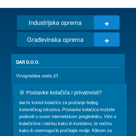
+
Industrijska oprema
+
Građevinska oprema
DAR D.O.O.
Vinogradska cesta 2/f
35 000 SLAVONSKI BROD
🍪 Postavke kolačića i privatnosti?
035/ 490-115
dar@dar.hr
dar.hr koristi kolačiće za pružanje boljeg
RADNO VRIJEME:
korisničkog iskustva. Postavke kolačića možete
podesiti u svom internetskom pregledniku. Više o
Komercijala: PON-PET 07-15h
kolačićima i načinu kako ih koristimo, te načinu
kako ih onemogućiti pročitajte ovdje. Klikom za
Servis: PON-PET 07-15h