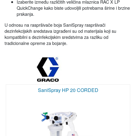
Izaberite između različitih veličina mlaznica RAC X LP
QuickChange kako biste udovoljili potrebama širine i brzine
prskanja.
U odnosu na raspršivače boja SaniSpray raspršivači
dezinfekcijskih sredstava izgrađeni su od materijala koji su
kompatibilni s dezinfekcijskim sredstvima za razliku od
tradicionalne opreme za bojanje.
SaniSpray HP 20 CORDED