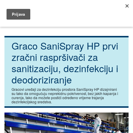
035 491 566
dar@dar.hr
Početna
Građevina
Raspršivači dezinfekcijskih sredstava
Graco SaniSpray HP prvi
zračni raspršivači za
sanitizaciju, dezinfekciju i
deodoriziranje
Gracovi uređaji za dezinfekciju prostora SaniSpray HP dizajnirani
su tako da omogućuju neprekidnu pokrivenost, bez jakih kapanja i
curenja, tako da možete postići određeno vrijeme trajanja
dezinfekcijskog sredstva.