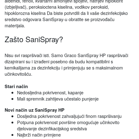
aldehidi, fenoli, kvartarni amonijevi spojevi, natrijev hipoklorit
(izbjeljivač), peroksioctena kiselina, vodikov peroksid,
hipoklorozna kiselina Da biste potvrdili da li vaše dezinfekcijsko
sredstvo odgovara SaniSpray-u obratite se proizvođaču
materijala.
Zašto SaniSpray?
Nisu svi raspršivači isti. Samo Graco SaniSpray HP raspršivači
dizajnirani su i izrađeni posebno da budu kompatibilni s
kemikalijama za dezinfekciju i primjenjuju se s maksimalnom
učinkovitošću.
Stari način
Nedosljedna pokrivenost, kapanje
Mali spremnik zahtijeva učestalo punjenje
Novi način uz SaniSpray HP
Dosljedna pokrivenost zahvaljujući finom raspršivanju
Potpuna pokrivenost površine omogućuje učinkovito
djelovanje dezinfikacijskog sredstva
Najbrži način primjene