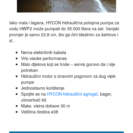
Iako mala i lagana, HYCON hidraulična potopna pumpa za
vodu HWP2 može pumpati do 35.000 litara na sat. Vanjski
promjer je samo 23,8 cm, što ga čini idealnim za šahtove i
sl..
Nema električnih kabela
Vrlo visoke performanse
Malo dijelova koji se troše – servis gorovo da i nije
potreban
Hidraulični motor s izravnim pogonom za dug vijek
pumpe
Jednostavno korištenje
Spojite se na
HYCON hidraulični agregat
, bager,
utovarivač itd.
Maks. visina dobave 30 m
Veličina čestica ø38