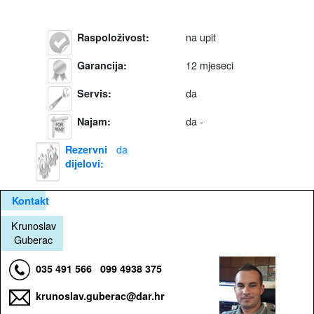
na upit
Raspoloživost
:
12 mjeseci
Garancija
:
da
Servis
:
da -
Najam
:
da
Rezervni
dijelovi
:
Kontakt
Krunoslav
Guberac
035 491 566
099 4938 375
krunoslav.guberac@dar.hr