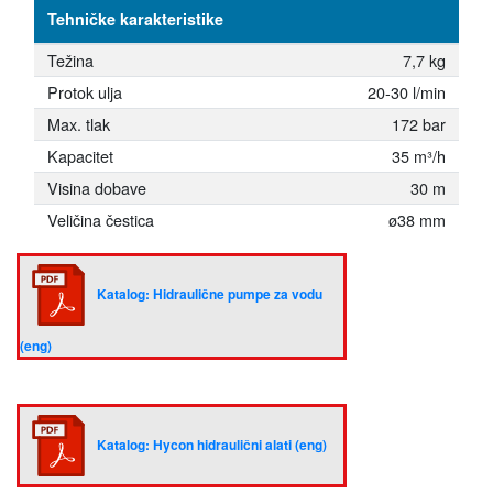
Tehničke karakteristike
Težina
7,7 kg
Protok ulja
20-30 l/min
Max. tlak
172 bar
Kapacitet
35 m³/h
Visina dobave
30 m
Veličina čestica
ø38 mm
Katalog: Hidraulične pumpe za vodu
(eng)
Katalog: Hycon hidraulični alati (eng)