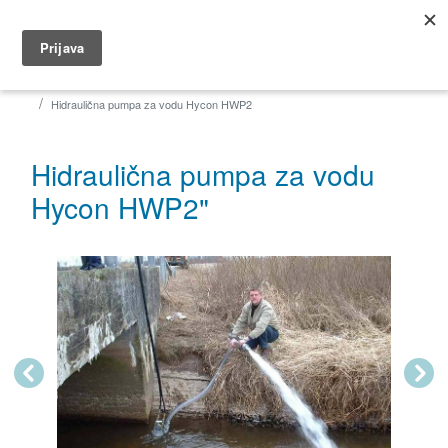
035 491 566
dar@dar.hr
Početna
Građevina
Pumpe za vodu
Hidraulične pumpe za vodu
Hidraulična pumpa za vodu Hycon HWP2
Hidraulična pumpa za vodu
Hycon HWP2"
Previous
Next