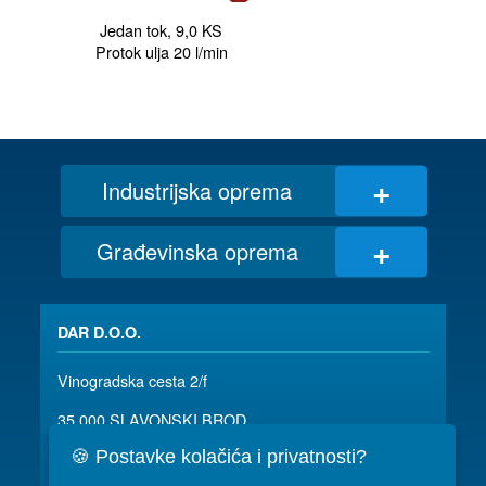
 Jedan tok, 9,0 KS

+
Industrijska oprema
+
Građevinska oprema
DAR D.O.O.
Vinogradska cesta 2/f
35 000 SLAVONSKI BROD
🍪 Postavke kolačića i privatnosti?
035/ 490-115
dar@dar.hr