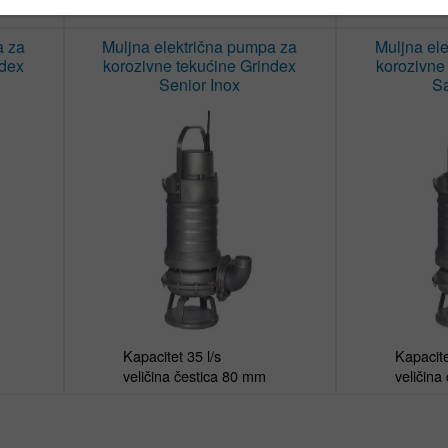
a za
Muljna električna pumpa za
Muljna el
ndex
korozivne tekućine Grindex
korozivne
Senior Inox
S
Kapacitet 35 l/s

Kapacitet
veličina čestica 80 mm
veličina