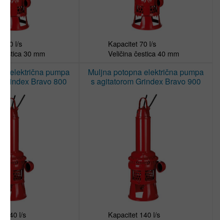
 70 l/s

Kapacitet 70 l/s

na električna pumpa
Muljna potopna električna pumpa
m Grindex Bravo 800
s agitatorom Grindex Bravo 900
t 140 l/s

Kapacitet 140 l/s
