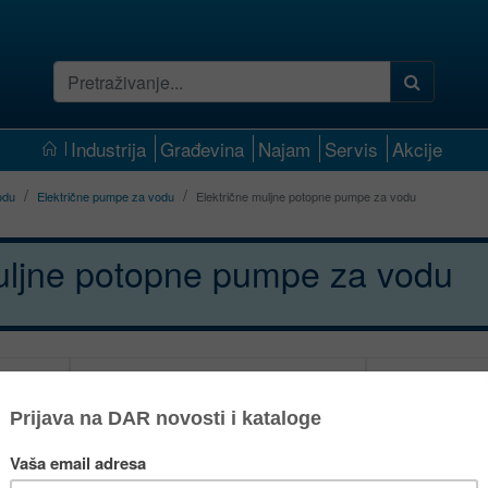
Industrija
Građevina
Najam
Servis
Akcije
odu
Električne pumpe za vodu
Električne muljne potopne pumpe za vodu
uljne potopne pumpe za vodu
a vodu
Muljna električna pumpa za vodu
Muljna elekt
Grindex Salvador
Gri