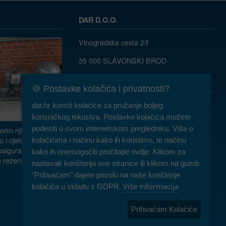
DAR D.O.O.
Vinogradska cesta 2/f
35 000 SLAVONSKI BROD
035/ 490-115
dar@dar.hr
🍪 Postavke kolačića i privatnosti?
RADNO VRIJEME:
dar.hr koristi kolačiće za pružanje boljeg
Komercijala: PON-PET 07-15h
korisničkog iskustva. Postavke kolačića možete
podesiti u svom internetskom pregledniku. Više o
vim njihovim
Servis: PON-PET 07-15h
o i cjelokupnu
kolačićima i načinu kako ih koristimo, te načinu
 osiguravamo
kako ih onemogućiti pročitajte ovdje. Klikom za
Najam: PON-PET 07-15h, SUB 08-10h
 rezervne dijelove.
nastavak korištenja ove stranice ili klikom na gumb
"Prihvaćam" dajete privolu na naše korištenje
Više informacija
kolačića u skladu s GDPR.
Prijava za obavijest
Prihvaćam Kolačiće