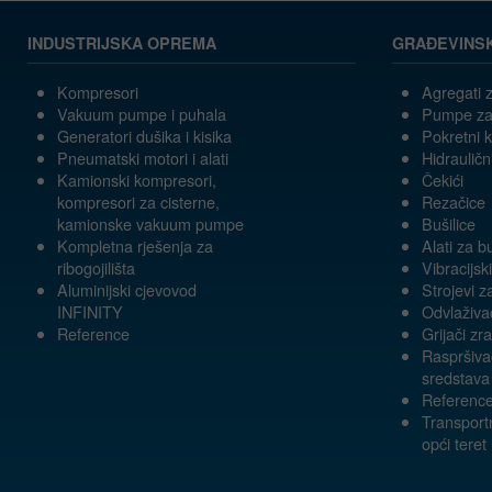
INDUSTRIJSKA OPREMA
GRAĐEVINS
Kompresori
Agregati z
Vakuum pumpe i puhala
Pumpe za
Generatori dušika i kisika
Pokretni 
Pneumatski motori i alati
Hidrauličn
Kamionski kompresori,
Čekići
kompresori za cisterne,
Rezačice
kamionske vakuum pumpe
Bušilice
Kompletna rješenja za
Alati za b
ribogojilišta
Vibracijski
Aluminijski cjevovod
Strojevi z
INFINITY
Odvlaživa
Reference
Grijači zr
Raspršivač
sredstava
Referenc
Transportn
opći teret