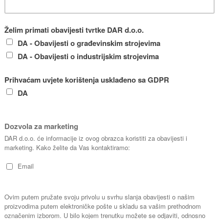
Kapacitet 12/14 l/s

Kapacitet
Veličina čestica 50 mm
Veličin
bez
Muljna pumpa za vodu bez
Muljna potop
 200
agitatora Grindex Bravo 300
s agitatoro