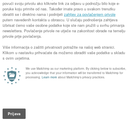
Kapacitet 40 l/s

Kapacitet
 pumpa
Muljna potopna električna pumpa
Muljna potop
vo 600
s agitatorom Grindex Bravo 700
s agitatoro
Kapacitet 120 l/s

Kapacite