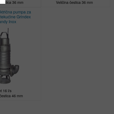
Veličina čestica 36 mm
ektrična pumpa za
 tekućine Grindex
andy Inox
 16 l/s

 čestica 46 mm