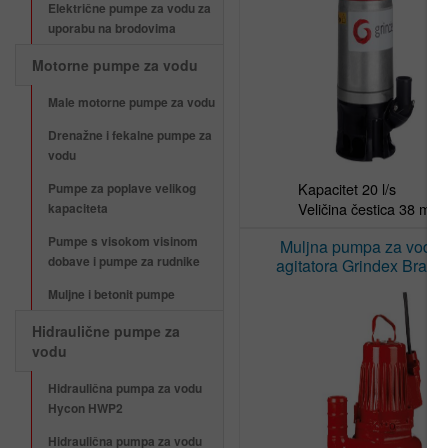
Električne pumpe za vodu za
uporabu na brodovima
Motorne pumpe za vodu
Male motorne pumpe za vodu
Drenažne i fekalne pumpe za
vodu
Kapacitet 20 l/s

Pumpe za poplave velikog
Veličina čestica 38 mm
kapaciteta
Pumpe s visokom visinom
Muljna pumpa za vodu 
dobave i pumpe za rudnike
agitatora Grindex Bravo
Muljne i betonit pumpe
Hidraulične pumpe za
vodu
Hidraulična pumpa za vodu
Hycon HWP2
Hidraulična pumpa za vodu