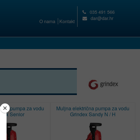
035 491 566
dar@dar.hr
O nama
Kontakt
rična pumpa za vodu
Muljna električna pumpa za vodu
ndex Senior
Grindex Sandy N / H