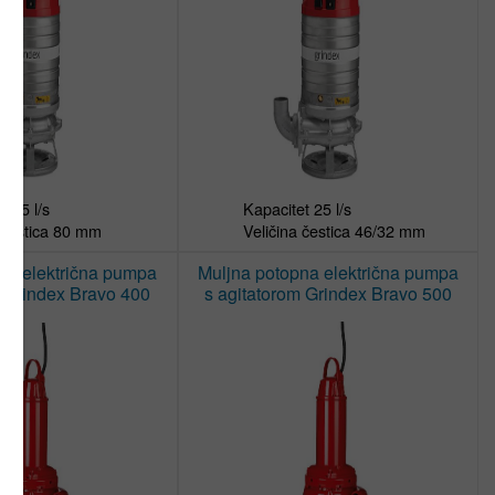
 25 l/s

Kapacitet 25 l/s

a čestica 80 mm
Veličina čestica 46/32 mm
na električna pumpa
Muljna potopna električna pumpa
m Grindex Bravo 400
s agitatorom Grindex Bravo 500