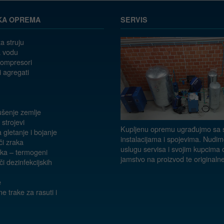
KA OPREMA
SERVIS
a struju
 vodu
kompresori
i agregati
ušenje zemlje
 strojevi
Kupljenu opremu ugrađujmo sa s
a gletanje i bojanje
instalacijama i spojevima. Nudim
či zraka
uslugu servisa i svojim kupcima
aka – termogeni
jamstvo na proizvod te originalne
i dezinfekcijskih
e
e trake za rasuti i