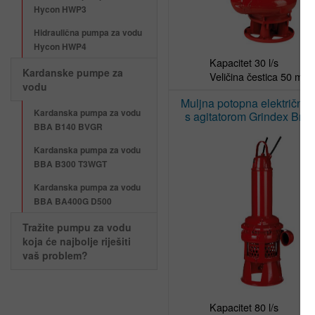
Hycon HWP3
Hidraulična pumpa za vodu
Hycon HWP4
Kapacitet 30 l/s

Kardanske pumpe za
Veličina čestica 50 mm
vodu
Muljna potopna električna
Kardanska pumpa za vodu
s agitatorom Grindex Bra
BBA B140 BVGR
Kardanska pumpa za vodu
BBA B300 T3WGT
Kardanska pumpa za vodu
BBA BA400G D500
Tražite pumpu za vodu
koja će najbolje riješiti
vaš problem?
Kapacitet 80 l/s
