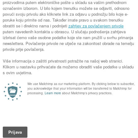
 možete
Dopunjavanje u bačvama
Ima
jnižim
Flaširanje
zal
Aut
pro
Sig
Kom
šte
Mon
pla
Nje
Nenad Đurđević
Kontakt
035 404 320
098 432 353
nenad.djurdjevic@dar.hr