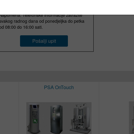
Napomena: Telefonske informacije zatražite
svakog radnog dana od ponedjeljka do petka
od 08:00 do 16:00 sati.
Pošalji upit
PSA OnTouch