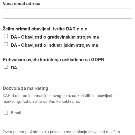
dužiti rok
Inmatec generator dušika možete koristiti
Zašto oda
u, a sve
za:
generator
pivosti u
Filtraciju vina
Vrl
utnost
Zaštitni “pokrivač”
pro
ka dobit
Istjerivanje zraka iz spremnika i bačvi
Pou
uran
Prijenos vina
Vis