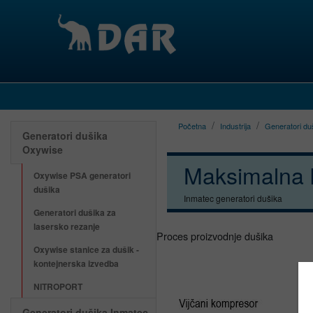
Početna
Industrija
Generatori duš
Generatori dušika
Oxywise
Maksimalna k
Oxywise PSA generatori
dušika
Inmatec generatori dušika
Generatori dušika za
lasersko rezanje
Proces proizvodnje dušika
Oxywise stanice za dušik -
kontejnerska izvedba
NITROPORT
Generatori dušika Inmatec