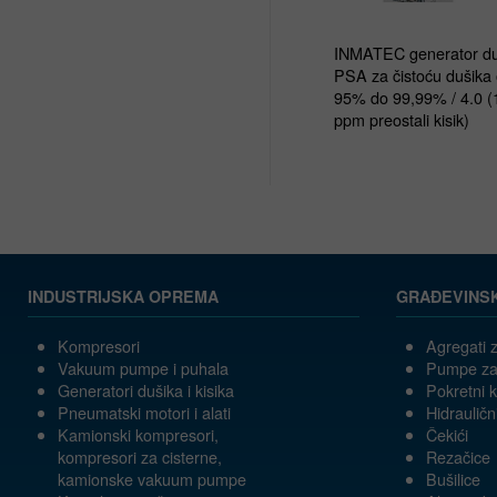
INMATEC generator duš
PSA za čistoću dušika 
95% do 99,99% / 4.0 (1
ppm preostali kisik)
INDUSTRIJSKA OPREMA
GRAĐEVINS
Kompresori
Agregati z
Vakuum pumpe i puhala
Pumpe za
Generatori dušika i kisika
Pokretni 
Pneumatski motori i alati
Hidrauličn
Kamionski kompresori,
Čekići
kompresori za cisterne,
Rezačice
kamionske vakuum pumpe
Bušilice