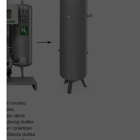
brati Inmatec
 dušika:
o niska cijena
izvedenog dušika
zdan i praktičan
oka čistoća dušika