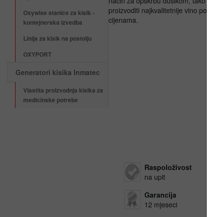
način za opskrbu dušikom, tako da
proizvoditi najkvalitetnije vino po na
Oxywise stanice za kisik -
cijenama.
kontejnerska izvedba
Linija za kisik na postolju
OXYPORT
Generatori kisika Inmatec
Vlastita proizvodnja kisika za
medicinske potrebe
Raspoloživost
na upit
Garancija
12 mjeseci