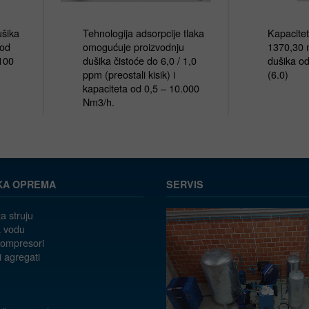
ika 
Tehnologija adsorpcije tlaka 
Kapacitet
od 
omogućuje proizvodnju 
1370,30 m
00 
dušika čistoće do 6,0 / 1,0 
dušika o
ppm (preostali kisik) i 
(6.0)
kapaciteta od 0,5 – 10.000 
Nm3/h.
KA OPREMA
SERVIS
a struju
 vodu
kompresori
i agregati