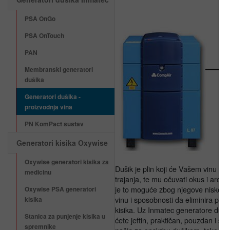
PSA OnGo
PSA OnTouch
PAN
Membranski generatori
dušika
Generatori dušika -
proizvodnja vina
PN KomPact sustav
Generatori kisika Oxywise
Oxywise generatori kisika za
Dušik je plin koji će Vašem vinu pro
medicinu
trajanja, te mu očuvati okus i arom
je to moguće zbog njegove niske to
Oxywise PSA generatori
vinu i sposobnosti da eliminira pris
kisika
kisika. Uz Inmatec generatore duši
Stanica za punjenje kisika u
ćete jeftin, praktičan, pouzdan i sig
spremnike