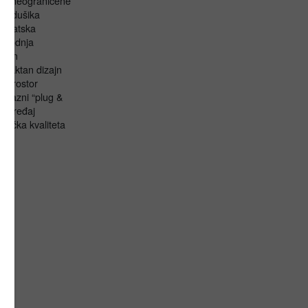
te neograničene
ihe dušika
omatska
izvodnja
uran
paktan dizajn
di prostor
ofazni “plug &
y” uređaj
mačka kvaliteta