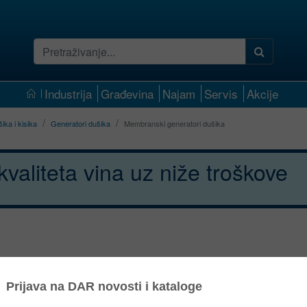
Industrija
Građevina
Najam
Servis
Akcije
ika i kisika
Generatori dušika
Membranski generatori dušika
valiteta vina uz niže troškove