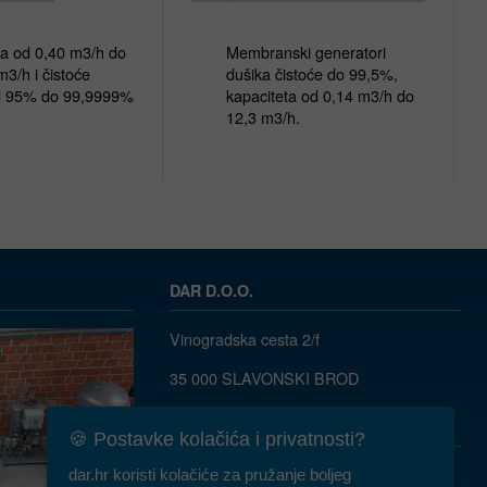
a od 0,40 m3/h do 
Membranski generatori 
3/h i čistoće 
dušika čistoće do 99,5%, 
d 95% do 99,9999% 
kapaciteta od 0,14 m3/h do 
12,3 m3/h.
DAR D.O.O.
Vinogradska cesta 2/f
35 000 SLAVONSKI BROD
035/ 490-115
dar@dar.hr
🍪 Postavke kolačića i privatnosti?
RADNO VRIJEME:
dar.hr koristi kolačiće za pružanje boljeg