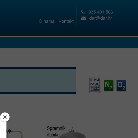
035 491 566
dar@dar.hr
O nama
Kontakt