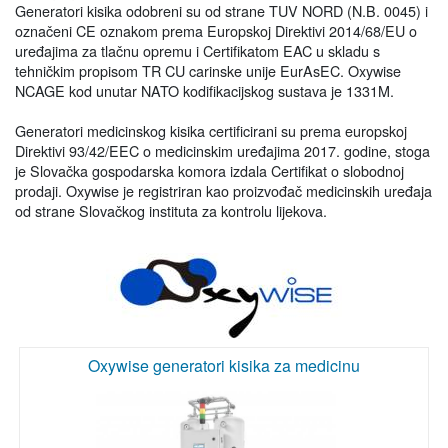
Generatori kisika odobreni su od strane TUV NORD (N.B. 0045) i
označeni CE oznakom prema Europskoj Direktivi 2014/68/EU o
uređajima za tlačnu opremu i Certifikatom EAC u skladu s
tehničkim propisom TR CU carinske unije EurAsEC. Oxywise
NCAGE kod unutar NATO kodifikacijskog sustava je 1331M.
Generatori medicinskog kisika certificirani su prema europskoj
Direktivi 93/42/EEC o medicinskim uređajima 2017. godine, stoga
je Slovačka gospodarska komora izdala Certifikat o slobodnoj
prodaji. Oxywise je registriran kao proizvođač medicinskih uređaja
od strane Slovačkog instituta za kontrolu lijekova.
Oxywise generatori kisika za medicinu