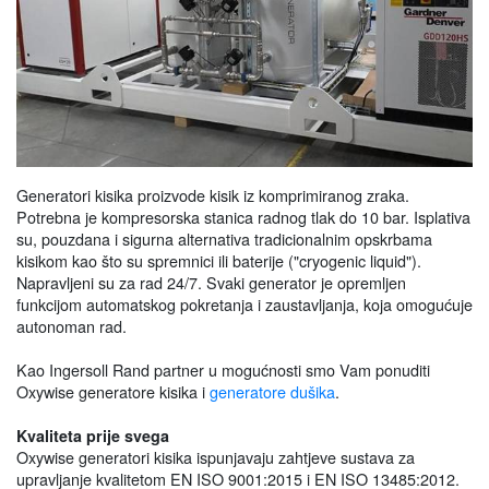
Generatori kisika proizvode kisik iz komprimiranog zraka.
Potrebna je kompresorska stanica radnog tlak do 10 bar. Isplativa
su, pouzdana i sigurna alternativa tradicionalnim opskrbama
kisikom kao što su spremnici ili baterije ("cryogenic liquid").
Napravljeni su za rad 24/7. Svaki generator je opremljen
funkcijom automatskog pokretanja i zaustavljanja, koja omogućuje
autonoman rad.
Kao Ingersoll Rand partner u mogućnosti smo Vam ponuditi
Oxywise generatore kisika i
generatore dušika
.
Kvaliteta prije svega
Oxywise generatori kisika ispunjavaju zahtjeve sustava za
upravljanje kvalitetom EN ISO 9001:2015 i EN ISO 13485:2012.