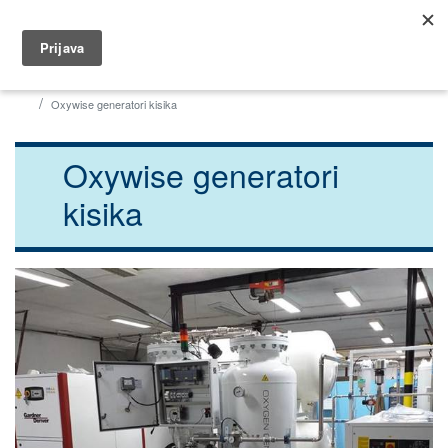
035 404 320
dar@dar.hr
Početna
Industrija
Generatori dušika i kisika
Oxywise generatori kisika
Oxywise generatori
kisika