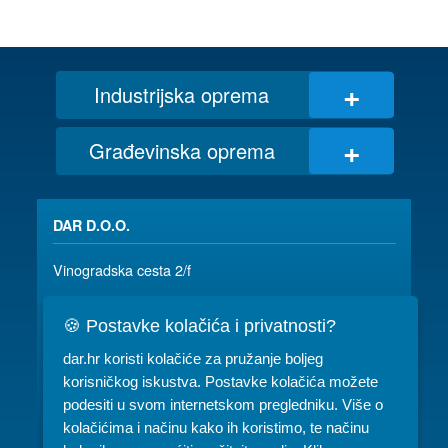
+
Industrijska oprema
+
Građevinska oprema
DAR D.O.O.
Vinogradska cesta 2/f
35 000 SLAVONSKI BROD
🍪 Postavke kolačića i privatnosti?
035/ 490-115
dar@dar.hr
dar.hr koristi kolačiće za pružanje boljeg
RADNO VRIJEME:
korisničkog iskustva. Postavke kolačića možete
podesiti u svom internetskom pregledniku. Više o
Komercijala: PON-PET 07-15h
kolačićima i načinu kako ih koristimo, te načinu