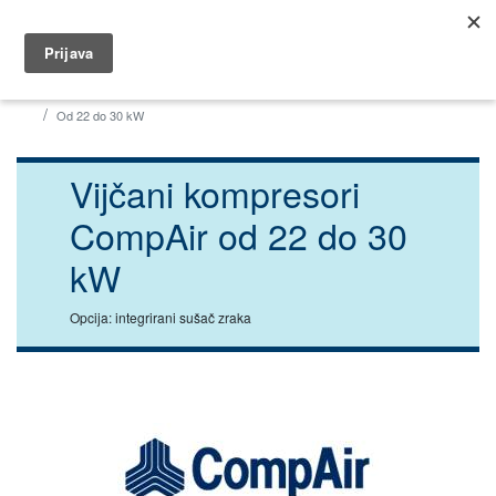
035 491 566
dar@dar.hr
Početna
Industrija
Kompresori
Vijčani kompresori CompAir
Od 22 do 30 kW
Vijčani kompresori
CompAir od 22 do 30
kW
Opcija: integrirani sušač zraka