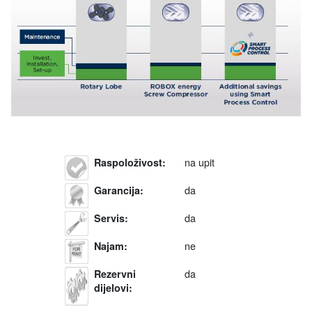
na upit
Raspoloživost
:
da
Garancija
:
da
Servis
:
ne
Najam
:
da
Rezervni
dijelovi
: