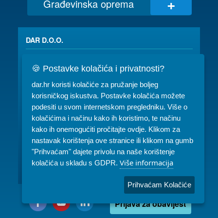
+
Građevinska oprema
DAR D.O.O.
Vinogradska cesta 2/f
🍪 Postavke kolačića i privatnosti?
35 000 SLAVONSKI BROD
dar.hr koristi kolačiće za pružanje boljeg
korisničkog iskustva. Postavke kolačića možete
035/ 490-115
dar@dar.hr
podesiti u svom internetskom pregledniku. Više o
RADNO VRIJEME:
kolačićima i načinu kako ih koristimo, te načinu
kako ih onemogućiti pročitajte ovdje. Klikom za
Komercijala: PON-PET 07-15h
nastavak korištenja ove stranice ili klikom na gumb
Servis: PON-PET 07-15h
"Prihvaćam" dajete privolu na naše korištenje
Više informacija
kolačića u skladu s GDPR.
Najam: PON-PET 07-15h, SUB 08-10h
Prihvaćam Kolačiće
Prijava za obavijest