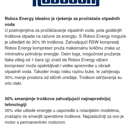
Robox Energy idealno je rješenje za pročistače otpadnih
voda
U postrojenjima za pročišćavanje otpadnih voda, pola godišnjih
troškova otpada na račune za energiju. S Robox Energy moguće
je uštedjeti do 30% tih troškova. Zahvaljujući RSW kompresiji
Robox Energy kompresor pruža maksimalnu količinu zraka uz
minimalnu potrošnju energije. Osim toga, mogućnost pružanja
tlaka višeg od 1 bara (g) znači da Robox Energy vijčani
kompresor može opskrbljivati i velike spremnike u obradi
otpadnih voda. Također imaju nisku razinu buke, te zahtjevaju
30% manje prostora od sličnih uređaja. Troškovi održavanja su
vrlo niski.
30% smanjenje troškova zahvaljujući najnaprednijoj
tehnologiji
30% više uštede energije u usporedbi s rotacijskim modelima,
značajno će smanjiti operativne troškove. Najzaslužniji za ovo je
motor s permanentnim motorom.