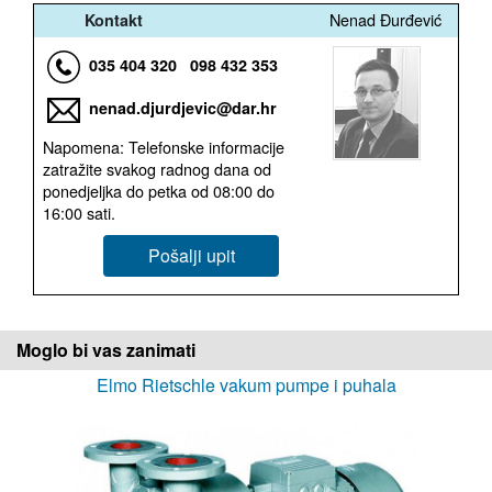
Nenad Đurđević
Kontakt
035 404 320
098 432 353
nenad.djurdjevic@dar.hr
Napomena: Telefonske informacije
zatražite svakog radnog dana od
ponedjeljka do petka od 08:00 do
16:00 sati.
Pošalji upit
Moglo bi vas zanimati
Elmo Rietschle vakum pumpe i puhala