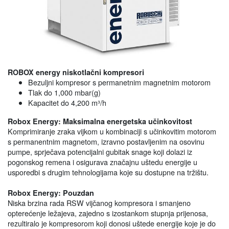
ROBOX energy niskotlačni kompresori
Bezuljni kompresor s permanetnim magnetnim motorom
Tlak do 1,000 mbar(g)
Kapacitet do 4,200 m³/h
Robox Energy: Maksimalna energetska učinkovitost
Komprimiranje zraka vijkom u kombinaciji s učinkovitim motorom
s permanentnim magnetom, izravno postavljenim na osovinu
pumpe, sprječava potencijalni gubitak snage koji dolazi iz
pogonskog remena i osigurava značajnu uštedu energije u
usporedbi s drugim tehnologijama koje su dostupne na tržištu.
Robox Energy: Pouzdan
Niska brzina rada RSW vijčanog kompresora i smanjeno
opterećenje ležajeva, zajedno s izostankom stupnja prijenosa,
rezultiralo je kompresorom koji donosi uštede energije koje je do