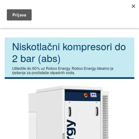
035 404 320
dar@dar.hr
Početna
Industrija
Kompresori
Niskotlačni kompresori
Niskotlačni kompresori do
2 bar (abs)
Uštedite do 60% uz Robox Energy. Robox Energy idealno je
rješenje za pročistače otpadnih voda.