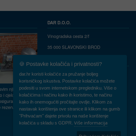
DAR D.O.O.
Vinogradska cesta 2/f
35 000 SLAVONSKI BROD
035/ 490-115
dar@dar.hr
🍪 Postavke kolačića i privatnosti?
RADNO VRIJEME:
dar.hr koristi kolačiće za pružanje boljeg
Komercijala: PON-PET 07-15h
korisničkog iskustva. Postavke kolačića možete
podesiti u svom internetskom pregledniku. Više o
vim njihovim
Servis: PON-PET 07-15h
o i cjelokupnu
kolačićima i načinu kako ih koristimo, te načinu
 osiguravamo
kako ih onemogućiti pročitajte ovdje. Klikom za
Najam: PON-PET 07-15h, SUB 08-10h
 rezervne dijelove.
nastavak korištenja ove stranice ili klikom na gumb
"Prihvaćam" dajete privolu na naše korištenje
Više informacija
kolačića u skladu s GDPR.
Prijava za obavijest