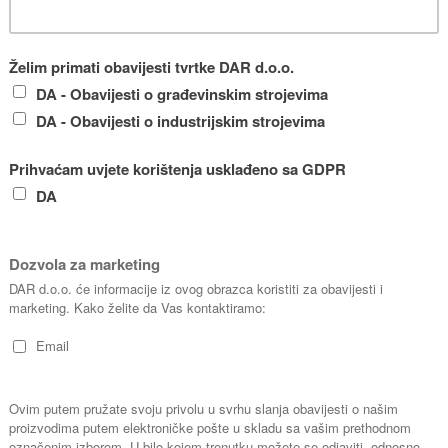
monofazna stru
unutarnje površ
prašina nemogu
i dug vijek traj
Next
SmartControl s
bolju završnu o
većih duljina. 
okomito u kant
samog dna kan
Video upute: 
pustiti u rad st
bojanje ST Ma
PC Pro
Krunoslav Guberac
Kontakt
035 491 566
099 4938 375