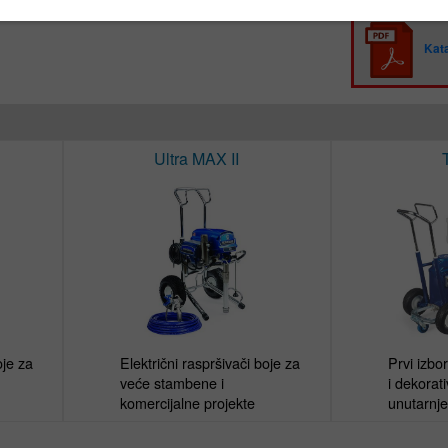
Kata
Ultra MAX II
je za 
Električni raspršivači boje za 
Prvi izbo
veće stambene i 
i dekorati
komercijalne projekte
unutarnje