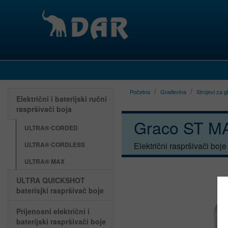
Početna
Građevina
Strojevi za g
Električni i baterijski ručni
raspršivači boja
Graco ST MA
ULTRA® CORDED
ULTRA® CORDLESS
Električni raspršivači boj
ULTRA® MAX
ULTRA QUICKSHOT
baterisjki raspršivač boje
Prijenosni električni i
baterijski raspršivači boje