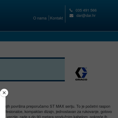
035 491 566
dar@dar.hr
O nama
Kontakt
tarnjih površina preporučamo ST MAX seriju. To je početni raspon
 profesionalce, kompaktan dizajn, jednostavan za rukovanje, gotovo
anije verzije, rade s do 90 metara produžnim kabelom, pokreće ih