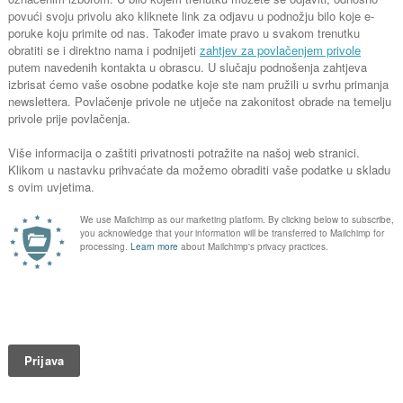
krunoslav.guberac@dar.hr
Tehničke 
ST Max II
Napomena: Telefonske informacije zatražite
Max. radni 
svakog radnog dana od ponedjeljka do petka
Max. proto
od 08:00 do 16:00 sati.
Max. velič
Pošalji upit
ST Max II
Max. radni 
Max. proto
Max. velič
ST Max II
Max. radni 
Max. proto
Max. velič