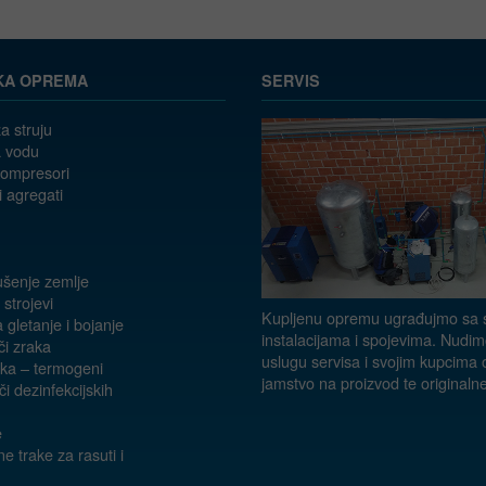
KA OPREMA
SERVIS
a struju
 vodu
kompresori
i agregati
ušenje zemlje
 strojevi
Kupljenu opremu ugrađujmo sa s
a gletanje i bojanje
instalacijama i spojevima. Nudim
či zraka
uslugu servisa i svojim kupcima
aka – termogeni
jamstvo na proizvod te originalne
i dezinfekcijskih
e
e trake za rasuti i