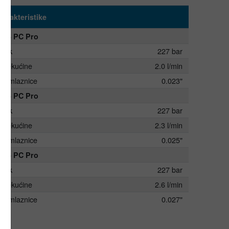
karakteristike
 395 PC Pro
tlak
227 bar
k tekućine
2.0 l/min
ina mlaznice
0.023"
 495 PC Pro
tlak
227 bar
k tekućine
2.3 l/min
ina mlaznice
0.025"
 595 PC Pro
tlak
227 bar
k tekućine
2.6 l/min
ina mlaznice
0.027"