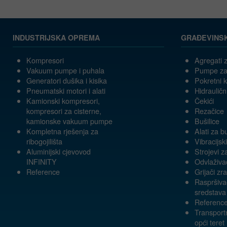
INDUSTRIJSKA OPREMA
GRAĐEVINS
Kompresori
Agregati z
Vakuum pumpe i puhala
Pumpe za
Generatori dušika i kisika
Pokretni 
Pneumatski motori i alati
Hidrauličn
Kamionski kompresori,
Čekići
kompresori za cisterne,
Rezačice
kamionske vakuum pumpe
Bušilice
Kompletna rješenja za
Alati za b
ribogojilišta
Vibracijski
Aluminijski cjevovod
Strojevi z
INFINITY
Odvlaživa
Reference
Grijači zr
Raspršivač
sredstava
Referenc
Transportn
opći teret