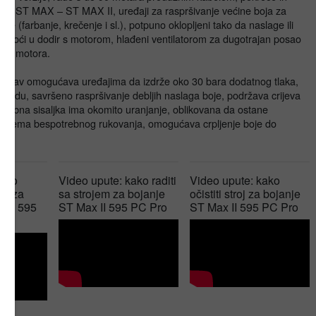
ja. ST MAX – ST MAX II, uređaji za raspršivanje većine boja za
ine (farbanje, krečenje i sl.), potpuno oklopljeni tako da naslage ili
 doći u dodir s motorom, hlađeni ventilatorom za dugotrajan posao
anja motora.
ustav omogućava uređajima da izdrže oko 30 bara dodatnog tlaka,
bradu, savršeno raspršivanje debljih naslaga boje, podržava crijeva
Nagibna sisaljka ima okomito uranjanje, oblikovana da ostane
i, nema bespotrebnog rukovanja, omogućava crpljenje boje do
te.
kako
Video upute: kako raditi
Video upute: kako
roj za
sa strojem za bojanje
očistiti stroj za bojanje
x II 595
ST Max II 595 PC Pro
ST Max II 595 PC Pro