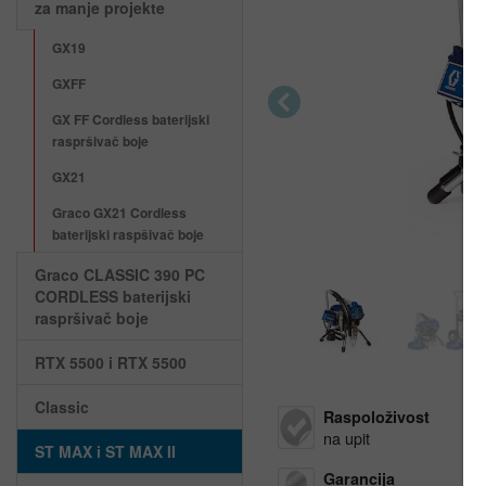
za manje projekte
GX19
GXFF
Previous
GX FF Cordless baterijski
raspršivač boje
GX21
Graco GX21 Cordless
baterijski raspšivač boje
Graco CLASSIC 390 PC
CORDLESS baterijski
raspršivač boje
RTX 5500 i RTX 5500
Classic
Raspoloživost
na upit
ST MAX i ST MAX II
Garancija