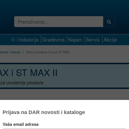
Industrija
Građevina
Najam
Servis
Akcije
letanje i bojanje
Stroj za bojanje Graco ST MAX
X i ST MAX II
e za unutarnje prostore
Za bojanje unu
raspršivača za
4 kg lakši od r