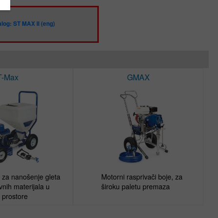
log: ST MAX II (eng)
T-Max
GMAX
r za nanošenje gleta 
Motorni rasprivači boje, za 
vnih materijala u 
široku paletu premaza
 prostore