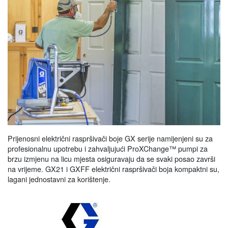
Prijenosni električni raspršivači boje GX serije namijenjeni su za
profesionalnu upotrebu i zahvaljujući ProXChange™ pumpi za
brzu izmjenu na licu mjesta osiguravaju da se svaki posao završi
na vrijeme. GX21 i GXFF električni raspršivači boja kompaktni su,
lagani jednostavni za korištenje.