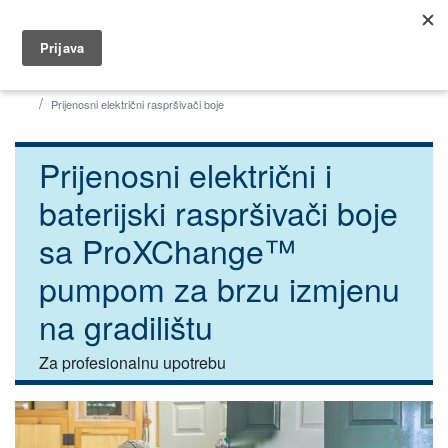
035 491 566
dar@dar.hr
Početna
Građevina
Strojevi za gletanje i bojanje
Prijenosni električni raspršivači boje
Prijenosni električni i
baterijski raspršivači boje
sa ProXChange™
pumpom za brzu izmjenu
na gradilištu
Za profesionalnu upotrebu