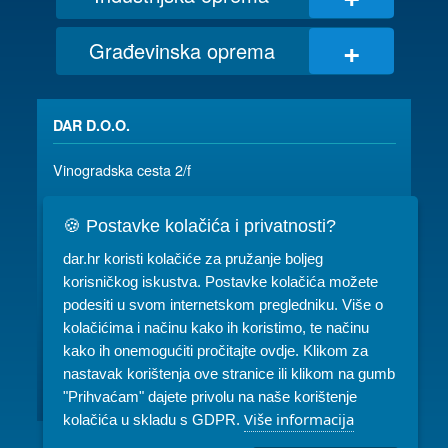
+
Građevinska oprema
DAR D.O.O.
Vinogradska cesta 2/f
35 000 SLAVONSKI BROD
🍪 Postavke kolačića i privatnosti?
035/ 490-115
dar@dar.hr
dar.hr koristi kolačiće za pružanje boljeg
RADNO VRIJEME:
korisničkog iskustva. Postavke kolačića možete
podesiti u svom internetskom pregledniku. Više o
Komercijala: PON-PET 07-15h
kolačićima i načinu kako ih koristimo, te načinu
kako ih onemogućiti pročitajte ovdje. Klikom za
Servis: PON-PET 07-15h
nastavak korištenja ove stranice ili klikom na gumb
Najam: PON-PET 07-15h, SUB 08-10h
"Prihvaćam" dajete privolu na naše korištenje
Više informacija
kolačića u skladu s GDPR.