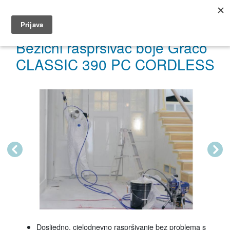
035 491 566
dar@dar.hr
Bežični raspršivač boje Graco
CLASSIC 390 PC CORDLESS
Previous
Next
Dosljedno, cjelodnevno raspršivanje bez problema s