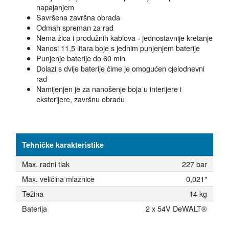
napajanjem
Savršena završna obrada
Odmah spreman za rad
Nema žica i produžnih kablova - jednostavnije kretanje
Nanosi 11,5 litara boje s jednim punjenjem baterije
Punjenje baterije do 60 min
Dolazi s dvije baterije čime je omogućen cjelodnevni
rad
Namijenjen je za nanošenje boja u interijere i
eksterijere, završnu obradu
Tehničke karakteristike
Max. radni tlak
227 bar
Max. veličina mlaznice
0,021"
Težina
14 kg
Baterija
2 x 54V DeWALT®