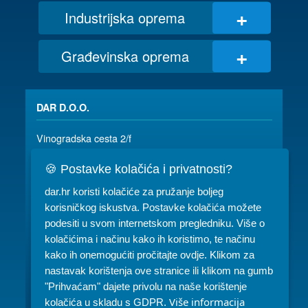
+
Industrijska oprema
+
Građevinska oprema
DAR D.O.O.
Vinogradska cesta 2/f
35 000 SLAVONSKI BROD
🍪 Postavke kolačića i privatnosti?
035/ 490-115
dar@dar.hr
dar.hr koristi kolačiće za pružanje boljeg
korisničkog iskustva. Postavke kolačića možete
RADNO VRIJEME:
podesiti u svom internetskom pregledniku. Više o
Komercijala: PON-PET 07-15h
kolačićima i načinu kako ih koristimo, te načinu
kako ih onemogućiti pročitajte ovdje. Klikom za
Servis: PON-PET 07-15h
nastavak korištenja ove stranice ili klikom na gumb
"Prihvaćam" dajete privolu na naše korištenje
Najam: PON-PET 07-15h, SUB 08-10h
Više informacija
kolačića u skladu s GDPR.