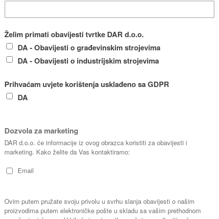
Grindex MINOR N,
AFEC FL
a
električna potopna pumpa
za ispum
400 V
do nivoa
potopna
Kapacitet: 2000 l/min
Snaga: 4,4 kW
Kap
Visina dobave: 20 m
Sna
Veličina čestica: ø10
Vis
mm
Vel
Izlazni priključak: 4"
m
Težina: 50 kg
-
Cjenik n
Cjenik najma
Sve cijene 
Sve cijene su izražene bez PDV-
a.