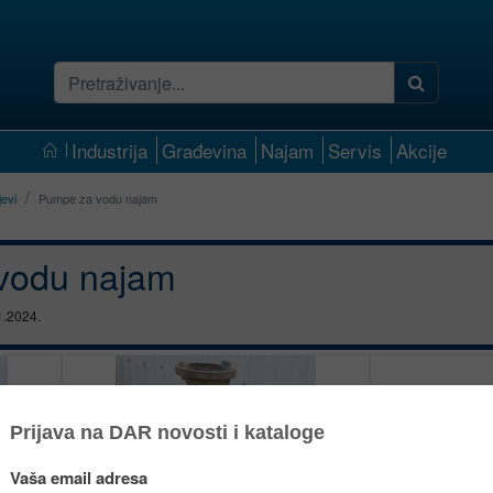
Industrija
Građevina
Najam
Servis
Akcije
jevi
Pumpe za vodu najam
vodu najam
1.2024.