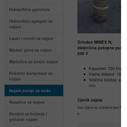
Hidraulične garniture
Hidraulični agregati za
najam
Laser i nivelir za najam
Grindex MINEX N,
električna potopna pump
Mješač gleta za najam
230 V
Mješalica za beton najam
Kapacitet: 720 l/min
Pokretni kompresor za
Visina dobave: 18 m
najam
Veličina čestica: ø7,5
mm
Najam pumpi za vodu
Cjenik najma
Rezačice za najam
Sve cijene su izražene bez PDV
a.
Strojevi za bojanje i
gletanje najam
30