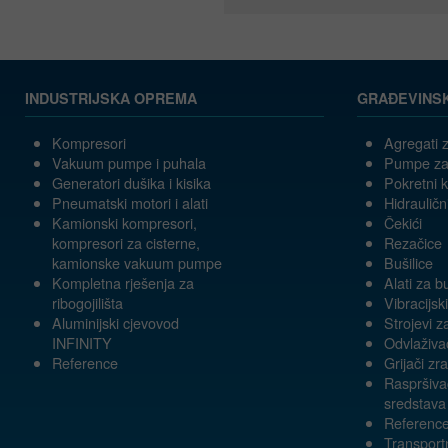
INDUSTRIJSKA OPREMA
GRAĐEVINS
Kompresori
Agregati z
Vakuum pumpe i puhala
Pumpe za
Generatori dušika i kisika
Pokretni 
Pneumatski motori i alati
Hidrauličn
Kamionski kompresori,
Čekići
kompresori za cisterne,
Rezačice
kamionske vakuum pumpe
Bušilice
Kompletna rješenja za
Alati za b
ribogojilišta
Vibracijski
Aluminijski cjevovod
Strojevi z
INFINITY
Odvlaživa
Reference
Grijači zr
Raspršivač
sredstava
Referenc
Transportn