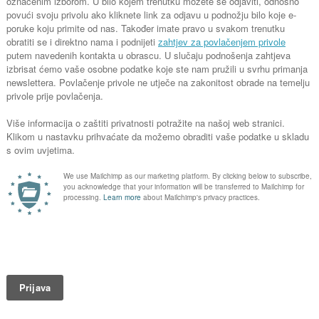
a.
1 radni dan
49
1 radni dan - 8 h
€
1 radni da
40
1 radni dan - tjedni najam
€
1 radni da
1 radni dan - mjesečni
32
najam
najam
€
1/2 radnog
34
1/2 radnog dana - 4 h
€
Iz
Iznajmi:
099 5832
346
346
Vibro ploča