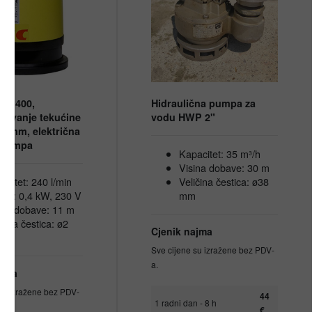
SR 400,
Hidraulična pumpa za
pavanje tekućine
vodu HWP 2"
 2 mm, električna
 pumpa
Kapacitet: 35 m³/h
Visina dobave: 30 m
acitet: 240 l/min
Veličina čestica: ø38
ga: 0,4 kW, 230 V
mm
ina dobave: 11 m
ičina čestica: ø2
Cjenik najma
m
Sve cijene su izražene bez PDV-
a.
ajma
su izražene bez PDV-
44
1 radni dan - 8 h
€