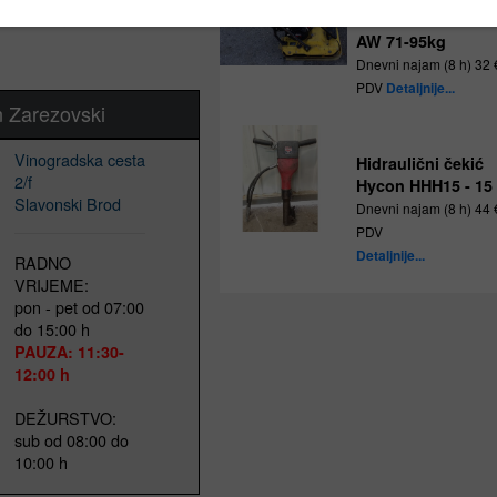
cija, provjeru dostupnosti
WACKER WP1550
AW 71-95kg
Dnevni najam (8 h) 32 
PDV
Detaljnije...
n Zarezovski
Vinogradska cesta
Hidraulični čekić
2/f
Hycon HHH15 - 15
Slavonski Brod
Dnevni najam (8 h) 44 
PDV
Detaljnije...
RADNO
VRIJEME:
pon - pet od 07:00
do 15:00 h
PAUZA: 11:30-
12:00 h
DEŽURSTVO:
sub od 08:00 do
10:00 h