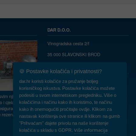
DAR D.O.O.
Vinogradska cesta 2/f
35 000 SLAVONSKI BROD
035/ 490-115
dar@dar.hr
🍪 Postavke kolačića i privatnosti?
RADNO VRIJEME:
dar.hr koristi kolačiće za pružanje boljeg
Komercijala: PON-PET 07-15h
korisničkog iskustva. Postavke kolačića možete
podesiti u svom internetskom pregledniku. Više o
vim njihovim
Servis: PON-PET 07-15h
o i cjelokupnu
kolačićima i načinu kako ih koristimo, te načinu
 osiguravamo
kako ih onemogućiti pročitajte ovdje. Klikom za
Najam: PON-PET 07-15h, SUB 08-10h
 rezervne dijelove.
nastavak korištenja ove stranice ili klikom na gumb
"Prihvaćam" dajete privolu na naše korištenje
Više informacija
kolačića u skladu s GDPR.