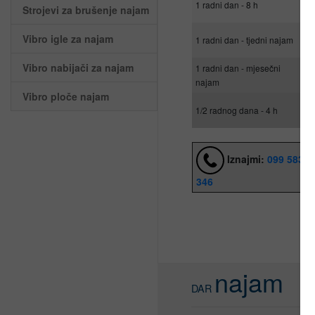
1 radni dan - 8 h
Strojevi za brušenje najam
€
25
Vibro igle za najam
1 radni dan - tjedni najam
€
Vibro nabijači za najam
1 radni dan - mjesečni
20
najam
€
Vibro ploče najam
24
1/2 radnog dana - 4 h
€
Iznajmi:
099 5832
346
najam
DAR