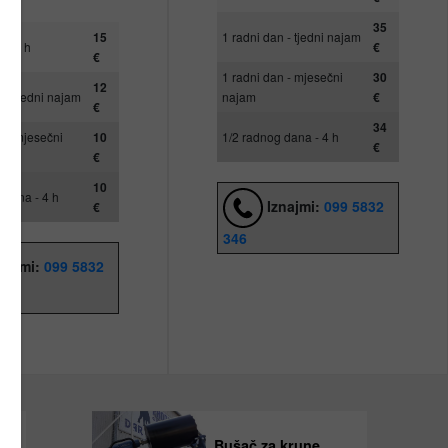
35
15
1 radni dan - tjedni najam
 - 8 h
€
€
1 radni dan - mjesečni
30
12
n - tjedni najam
najam
€
€
34
n - mjesečni
10
1/2 radnog dana - 4 h
€
€
10
 dana - 4 h
Iznajmi:
099 5832
€
346
najmi:
099 5832
Bušač za krune