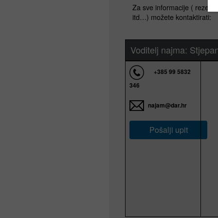
Za sve informacije ( rezerva
itd…) možete kontaktirati:
Voditelj najma: Stjepa
+385 99 5832
346
najam@dar.hr
Pošalji upit