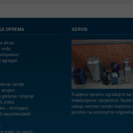
KA OPREMA
SERVIS
a struju
 vodu
kompresori
i agregati
ušenje zemlje
 strojevi
Kupljenu opremu ugrađujmo sa s
a gletanje i bojanje
instalacijama i spojevima. Nudim
či zraka
uslugu servisa i svojim kupcima
aka – termogeni
jamstvo na proizvod te originalne
i dezinfekcijskih
e
e trake za rasuti i