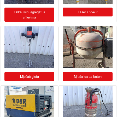
Hidraulični agregati s
Laser i nivelir
crijevima
Mješač gleta
Mješalica za beton