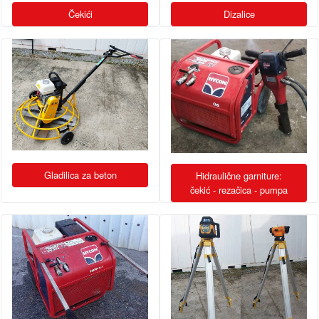
Čekići
Dizalice
Gladilica za beton
Hidraulične garniture:
čekić - rezačica - pumpa