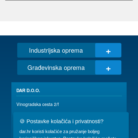
+
Industrijska oprema
+
Građevinska oprema
DAR D.O.O.
Vinogradska cesta 2/f
35 000 SLAVONSKI BROD
🍪 Postavke kolačića i privatnosti?
035/ 490-115
dar@dar.hr
dar.hr koristi kolačiće za pružanje boljeg