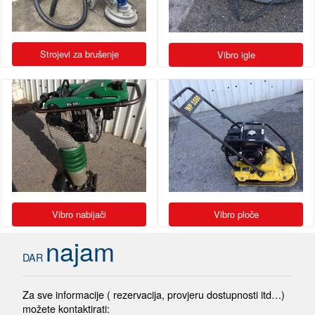
Strojevi za brušenje
Vibro igle
Vibro nabijači
Vibro ploče
najam
DAR
Za sve informacije ( rezervacija, provjeru dostupnosti itd…)
možete kontaktirati: