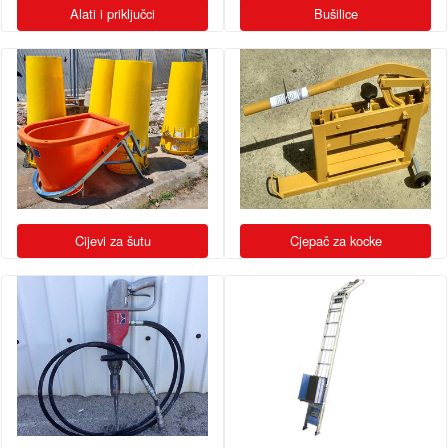
Alati i priključci
Bušilice
Cijevi za šutu
Cjepač za kocke