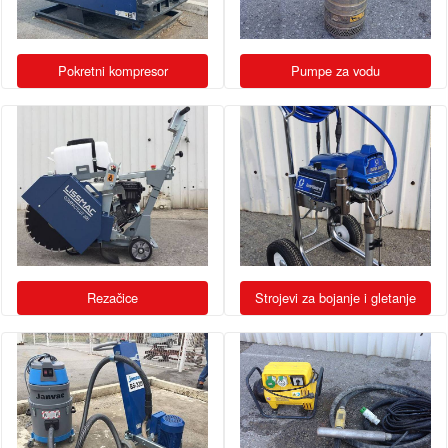
Pokretni kompresor
Pumpe za vodu
Rezačice
Strojevi za bojanje i gletanje