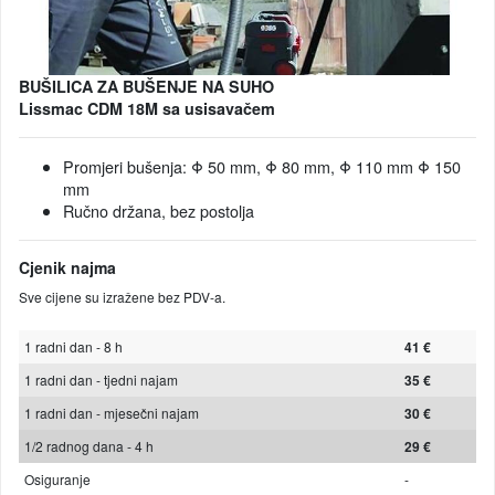
BUŠILICA ZA BUŠENJE NA SUHO
Lissmac CDM 18M sa usisavačem
Promjeri bušenja: Φ 50 mm, Φ 80 mm, Φ 110 mm Φ 150
mm
Ručno držana, bez postolja
Cjenik najma
Sve cijene su izražene bez PDV-a.
1 radni dan - 8 h
41 €
1 radni dan - tjedni najam
35 €
1 radni dan - mjesečni najam
30 €
1/2 radnog dana - 4 h
29 €
Osiguranje
-