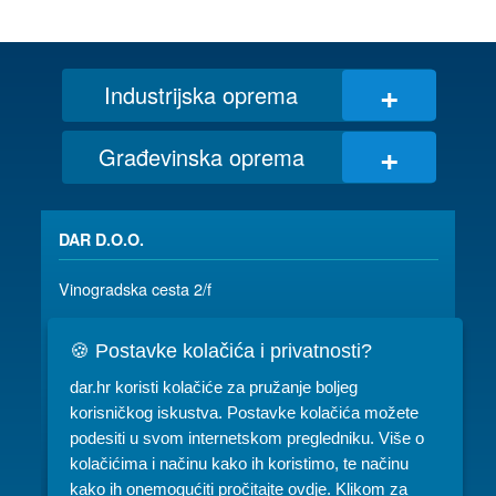
+
Industrijska oprema
+
Građevinska oprema
DAR D.O.O.
Vinogradska cesta 2/f
35 000 SLAVONSKI BROD
🍪 Postavke kolačića i privatnosti?
035/ 490-115
dar@dar.hr
dar.hr koristi kolačiće za pružanje boljeg
RADNO VRIJEME:
korisničkog iskustva. Postavke kolačića možete
podesiti u svom internetskom pregledniku. Više o
Komercijala: PON-PET 07-15h
kolačićima i načinu kako ih koristimo, te načinu
kako ih onemogućiti pročitajte ovdje. Klikom za
Servis: PON-PET 07-15h