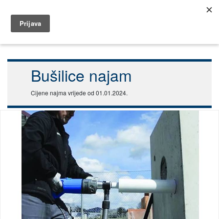
099 5832 346
najam@dar.hr
Početna
Najam
Građevinski strojevi
Bušilice najam
Bušilice najam
Cijene najma vrijede od 01.01.2024.