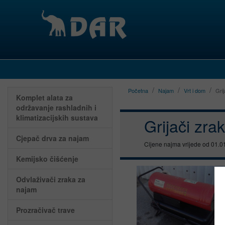
Početna
Najam
Vrt i dom
Gri
Komplet alata za
održavanje rashladnih i
klimatizacijskih sustava
Grijači zra
Cjepač drva za najam
Cijene najma vrijede od 01.0
Kemijsko čišćenje
Odvlaživači zraka za
najam
Prozračivač trave