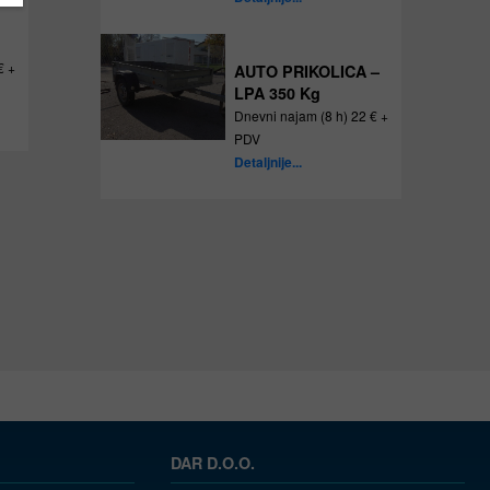
€ +
AUTO PRIKOLICA –
LPA 350 Kg
Dnevni najam (8 h) 22 € +
PDV
Detaljnije...
DAR D.O.O.