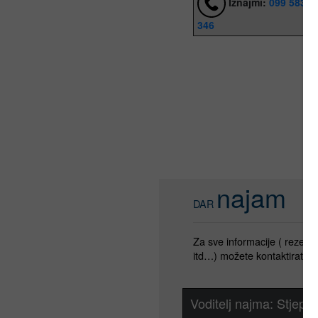
Iznajmi:
099 5832
346
najam
DAR
Za sve informacije ( rezerva
itd…) možete kontaktirati:
Voditelj najma: Stjepa