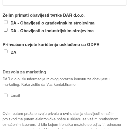
SIAL KID
W
SIAL KID i ASTRO 30 KW
plinski
plinski
Cjenik n
Cjenik najma
Sve cijene 
-
Sve cijene su izražene bez PDV-
a.
a.
15
1 radni dan
1 radni dan - 8 h
€
12
1 radni dan
1 radni dan - tjedni najam
€
1 radni da
1 radni dan - mjesečni
10
najam
najam
€
10
1/2 radnog
1/2 radnog dana - 4 h
€
Iz