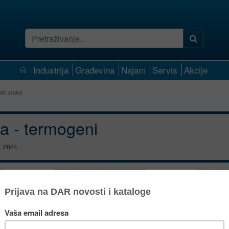
Industrija
Građevina
Najam
Servis
Akcije
jači zraka
ka - termogeni
1.2024.