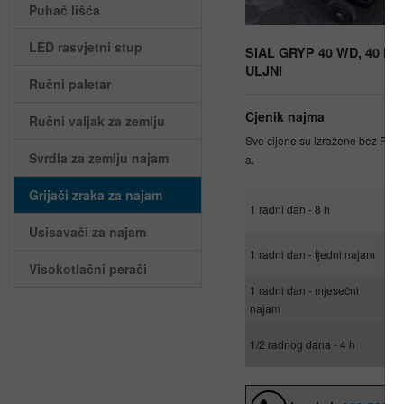
Puhač lišća
LED rasvjetni stup
SIAL GRYP 40 WD, 40 K
ULJNI
Ručni paletar
Cjenik najma
Ručni valjak za zemlju
Sve cijene su izražene bez PDV
Svrdla za zemlju najam
a.
Grijači zraka za najam
30
1 radni dan - 8 h
€
Usisavači za najam
20
1 radni dan - tjedni najam
€
Visokotlačni perači
1 radni dan - mjesečni
15
najam
€
20
1/2 radnog dana - 4 h
€