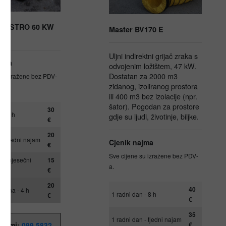
 i ASTRO 60 KW
Master BV170 E
Uljni indirektni grijač zraka s
ajma
odvojenim ložištem, 47 kW.
Dostatan za 2000 m3
su izražene bez PDV-
zidanog, izoliranog prostora
ili 400 m3 bez izolacije (npr.
šator). Pogodan za prostore
30
 - 8 h
gdje su ljudi, životinje, biljke.
€
20
 - tjedni najam
Cjenik najma
€
Sve cijene su izražene bez PDV-
n - mjesečni
15
a.
€
20
40
 dana - 4 h
1 radni dan - 8 h
€
€
35
1 radni dan - tjedni najam
€
najmi:
099 5832