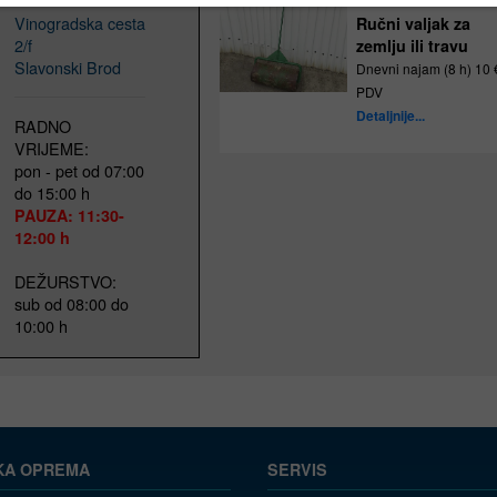
Vinogradska cesta
Ručni valjak za
2/f
zemlju ili travu
Slavonski Brod
Dnevni najam (8 h) 10 
PDV
Detaljnije...
RADNO
VRIJEME:
pon - pet od 07:00
do 15:00 h
PAUZA: 11:30-
12:00 h
DEŽURSTVO:
sub od 08:00 do
10:00 h
KA OPREMA
SERVIS