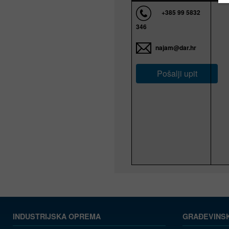
+385 99 5832
346
najam@dar.hr
Pošalji upit
INDUSTRIJSKA OPREMA
GRAĐEVINS