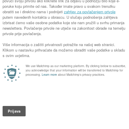
Iznajmi:
099 5832
346
346
Izdvojeno iz ponude:
Cjepač drva
cija, provjeru dostupnosti
Dnevni najam (8 h) 25 
PDV
Detaljnije...
n Zarezovski