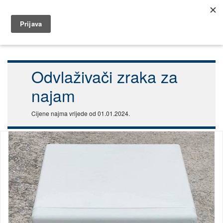
099 5832 346
najam@dar.hr
Početna
Najam
Vrt i dom
Odvlaživači zraka
Odvlaživači zraka za
najam
Cijene najma vrijede od 01.01.2024.