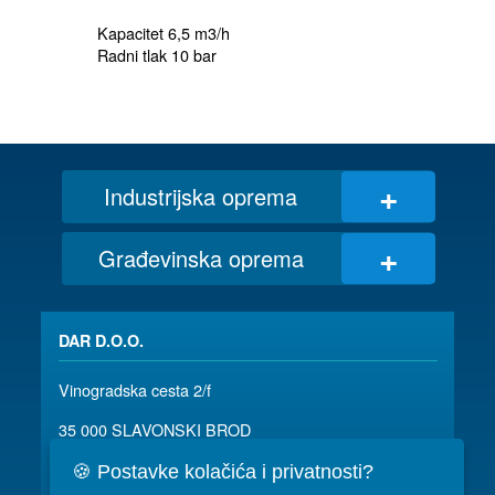
Kapacitet 6,5 m3/h

+
Industrijska oprema
+
Građevinska oprema
DAR D.O.O.
Vinogradska cesta 2/f
35 000 SLAVONSKI BROD
035/ 490-115
dar@dar.hr
🍪 Postavke kolačića i privatnosti?