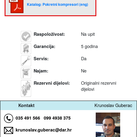
Katalog: Pokretni kompresori (eng)
Na upit
Raspoloživost
:
5 godina
Garancija
:
Da
Servis
:
Ne
Najam
:
Originalni rezervni
Rezervni dijelovi
:
dijelovi
Krunoslav Guberac
Kontakt
035 491 566
099 4938 375
krunoslav.guberac@dar.hr