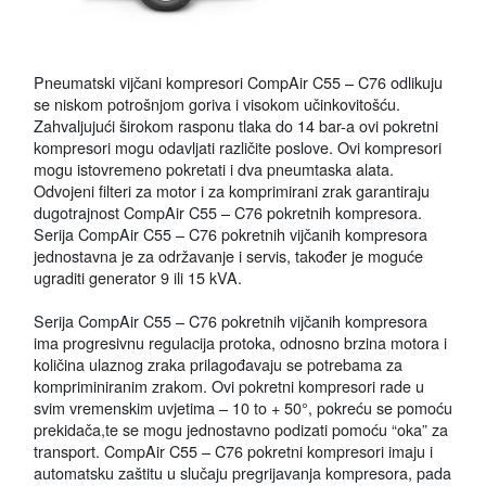
Pneumatski vijčani kompresori CompAir C55 – C76 odlikuju
se niskom potrošnjom goriva i visokom učinkovitošću.
Zahvaljujući širokom rasponu tlaka do 14 bar-a ovi pokretni
kompresori mogu odavljati različite poslove. Ovi kompresori
mogu istovremeno pokretati i dva pneumtaska alata.
Odvojeni filteri za motor i za komprimirani zrak garantiraju
dugotrajnost CompAir C55 – C76 pokretnih kompresora.
Serija CompAir C55 – C76 pokretnih vijčanih kompresora
jednostavna je za održavanje i servis, također je moguće
ugraditi generator 9 ili 15 kVA.
Serija CompAir C55 – C76 pokretnih vijčanih kompresora
ima progresivnu regulacija protoka, odnosno brzina motora i
količina ulaznog zraka prilagođavaju se potrebama za
kompriminiranim zrakom. Ovi pokretni kompresori rade u
svim vremenskim uvjetima – 10 to + 50°, pokreću se pomoću
prekidača,te se mogu jednostavno podizati pomoću “oka” za
transport. CompAir C55 – C76 pokretni kompresori imaju i
automatsku zaštitu u slučaju pregrijavanja kompresora, pada