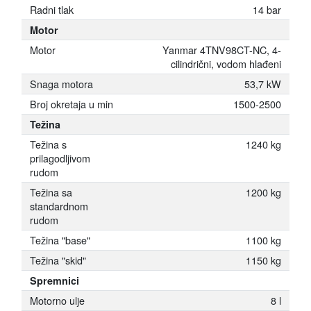
Radni tlak
14 bar
Motor
Motor
Yanmar 4TNV98CT-NC, 4-
cilindrični, vodom hlađeni
Snaga motora
53,7 kW
Broj okretaja u min
1500-2500
Težina
Težina s
1240 kg
prilagodljivom
rudom
Težina sa
1200 kg
standardnom
rudom
Težina "base"
1100 kg
Težina "skid"
1150 kg
Spremnici
Motorno ulje
8 l