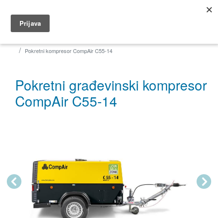
035 491 566
dar@dar.hr
Početna
Građevina
Pokretni kompresori
CompAir C55-C76
Pokretni kompresor CompAir C55-14
Pokretni građevinski kompresor
CompAir C55-14
Previous
Next